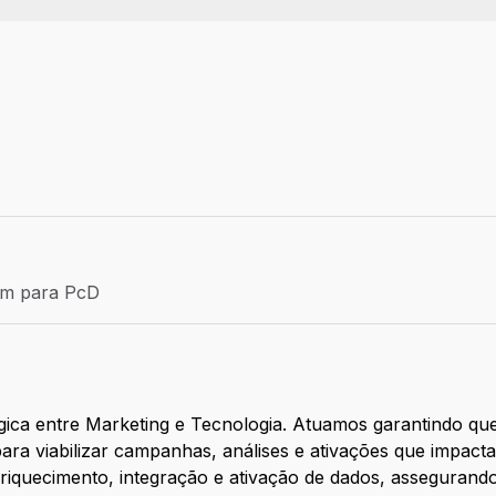
Efetivo
ém para PcD
para PcD
gica entre Marketing e Tecnologia. Atuamos garantindo qu
para viabilizar campanhas, análises e ativações que impact
nriquecimento, integração e ativação de dados, asseguran