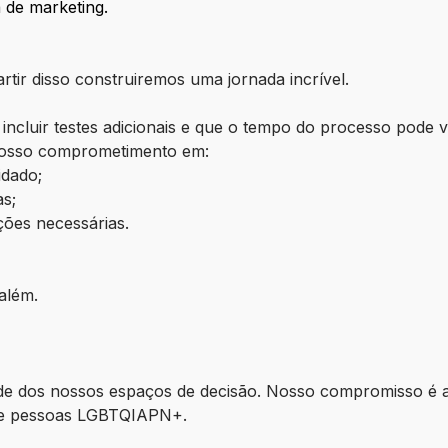
 de marketing.
tir disso construiremos uma jornada incrível.
ncluir testes adicionais e que o tempo do processo pode 
nosso comprometimento em:
idado;
as;
ções necessárias.
além.
e dos nossos espaços de decisão. Nosso compromisso é a
) e pessoas LGBTQIAPN+.