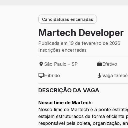
Candidaturas encerradas
Martech Developer
Publicada em 19 de fevereiro de 2026
Inscrições encerradas
São Paulo - SP
Efetivo
Local de trabalho: São Paulo - SP
Tipo de vaga: 
Híbrido
Vaga tamb
Modelo de trabalho: Híbrido
Vaga também 
DESCRIÇÃO DA VAGA
Nosso time de Martech:
Nosso time de Martech é a ponte estraté
estejam estruturados de forma eficiente 
responsável pela coleta, organização, e