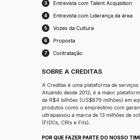
Entrevista com Talent Acquisition
3
Etapa 3: Entrevista com Talent Acquisitio
Entrevista com Liderança da área
4
Etapa 4: Entrevista com Liderança da áre
Vozes da Cultura
5
Etapa 5: Vozes da Cultura
Proposta
6
Etapa 6: Proposta
Contratação
7
Etapa 7: Contratação
SOBRE A CREDITAS
A Creditas é uma plataforma de serviços 
Atuando desde 2012, é a maior plataforma
de R$4 bilhões (US$879 milhões) em equi
produtos como o empréstimo com garantia
ultrapassou a marca de 13 milhões de sol
(FIDCs, CRIs e FIIs).
POR QUE FAZER PARTE DO NOSSO TIM